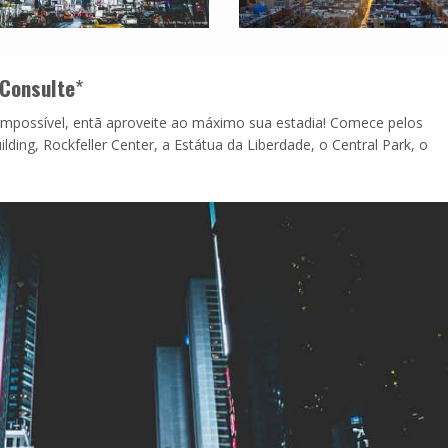
Consulte
*
impossível, entã aproveite ao máximo sua estadia! Comece pelos
ing, Rockfeller Center, a Estátua da Liberdade, o Central Park, o