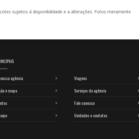
acotes sujeitos á disponibilidade e a alterações. Fotos meramente
INCIPAIS
nossa agência
Viagens
ção e mapa
Serviços da agência
ntos
Fale conosco
uipe
Unidades e contatos