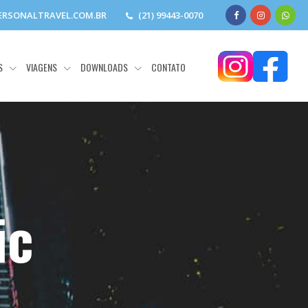
RSONALTRAVEL.COM.BR
(21) 99443-0070
S
VIAGENS
DOWNLOADS
CONTATO
ic