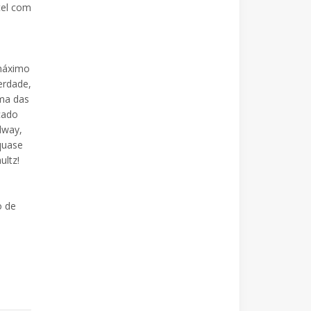
tel com
 máximo
erdade,
uma das
cado
dway,
quase
ultz!
o de
,