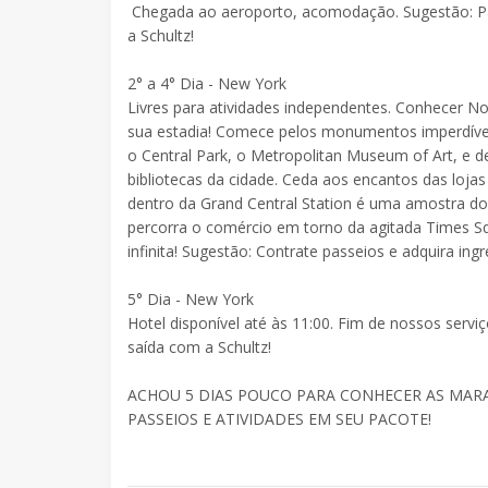
Chegada ao aeroporto, acomodação. Sugestão: Par
a Schultz!
2° a 4° Dia
- New York
Livres para atividades independentes. Conhecer N
sua estadia! Comece pelos monumentos imperdíveis,
o Central Park, o Metropolitan Museum of Art, e d
bibliotecas da cidade. Ceda aos encantos das loj
dentro da Grand Central Station é uma amostra do
percorra o comércio em torno da agitada Times Sq
infinita! Sugestão: Contrate passeios e adquira in
5° Dia
- New York
Hotel disponível até às 11:00. Fim de nossos servi
saída com a Schultz!
ACHOU 5 DIAS POUCO PARA CONHECER AS MARAV
PASSEIOS E ATIVIDADES EM SEU PACOTE!