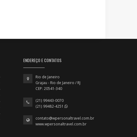
ENDEREÇO E CONTATOS
Rio de Janeiro
Grajau - Rio de Janeiro / RJ
CEP: 20541-340
(21) 99443-0070
(21) 99482-4251
contato@wpersonaltravel.com.br
www.wpersonaltravel.com.br