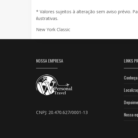
* Valores sujeitos à alteração sem aviso prévio. P
ilustrativas.
New York Classic
NOSSA EMPRESA
LINKS PR
Conheça 
Localiza
Depoime
CNPJ: 20.470.627/0001-13
Nossa eq