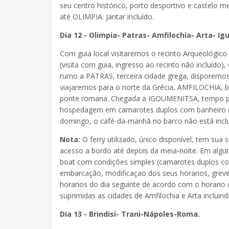
seu centro histórico, porto desportivo e castelo 
até OLIMPIA. Jantar incluído.
Dia 12 - Olimpia- Patras- Amfilochia- Arta- I
Com guia local visitaremos o recinto Arqueológic
(visita com guia, ingresso ao recinto não incluído)
rumo a PATRAS, terceira cidade grega, disporemos 
viajaremos para o norte da Grécia, AMFILOCHIA, br
ponte romana. Chegada a IGOUMENITSA, tempo par
hospedagem em camarotes duplos com banheiro (
domingo, o café-da-manhã no barco não está inc
Nota:
O ferry utilizado, único disponível, tem s
acesso a bordo até depois da meia-noite. Em algu
boat com condições simples (camarotes duplos com
embarcação, modificaçao dos seus horarios, grev
horarios do dia seguinte de acordo com o horario
suprimidas as cidades de Amfilochia e Arta inclu
Dia 13 - Brindisi- Trani-Nápoles-Roma.