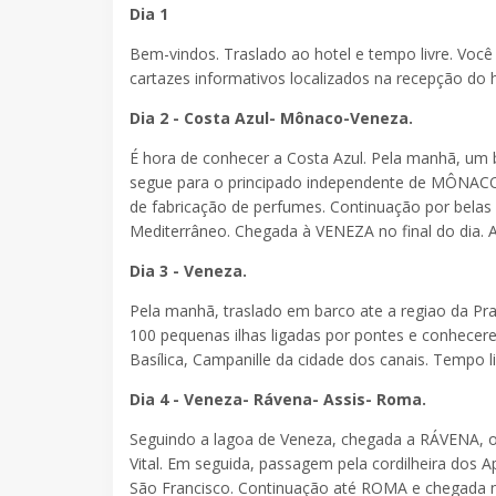
Dia 1
Bem-vindos. Traslado ao hotel e tempo livre. Você 
cartazes informativos localizados na recepção do h
Dia 2 - Costa Azul- Mônaco-Veneza.
É hora de conhecer a Costa Azul. Pela manhã, um 
segue para o principado independente de MÔNACO.
de fabricação de perfumes. Continuação por belas 
Mediterrâneo. Chegada à VENEZA no final do dia.
Dia 3 - Veneza.
Pela manhã, traslado em barco ate a regiao da Pr
100 pequenas ilhas ligadas por pontes e conhece
Basílica, Campanille da cidade dos canais. Tempo 
Dia 4 - Veneza- Rávena- Assis- Roma.
Seguindo a lagoa de Veneza, chegada a RÁVENA, on
Vital. Em seguida, passagem pela cordilheira dos A
São Francisco. Continuação até ROMA e chegada no