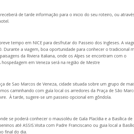
receberá de tarde informação para o inicio do seu roteiro, ou atravé
otel.
breve tempo em NICE para desfrutar do Passeio dos Ingleses. A via
 Durante a viagem, boa oportunidade para conhecer o tradicional 
paisagens da Riviera Italiana, onde os Alpes se encontram com o
 A hospedagem em Veneza será na região de Mestre
aça de Sao Marcos de Veneza, cidade situada sobre um grupo de mai
remos caminhando com guía local os arredores da Praça de São Marc
livre. À tarde, sugere-se um passeio opcional em gôndola.
de se poderá conhecer o mausoléu de Gala Placídia e a Basílica de
peninos até ASSIS.Visita com Padre Franciscano ou guia local a Basíli
 final do dia.