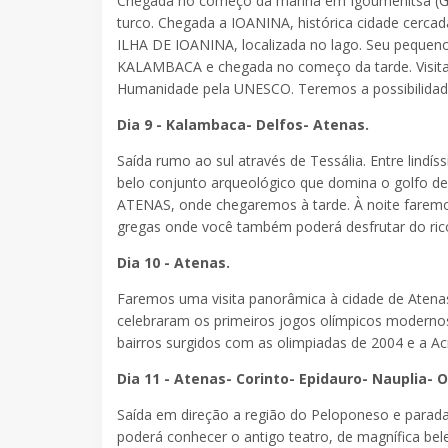
Chegada no começo da manhã em Igoumenitsa (Gréc
turco. Chegada a IOANINA, histórica cidade cercad
ILHA DE IOANINA, localizada no lago. Seu pequeno
KALAMBACA e chegada no começo da tarde. Visita
Humanidade pela UNESCO. Teremos a possibilidade
Dia 9 - Kalambaca- Delfos- Atenas.
Saída rumo ao sul através de Tessália. Entre lind
belo conjunto arqueológico que domina o golfo d
ATENAS, onde chegaremos à tarde. À noite faremos
gregas onde você também poderá desfrutar do rico 
Dia 10 - Atenas.
Faremos uma visita panorâmica à cidade de Atenas
celebraram os primeiros jogos olímpicos modernos
bairros surgidos com as olimpiadas de 2004 e a Acr
Dia 11 - Atenas- Corinto- Epidauro- Nauplia- O
Saída em direção a região do Peloponeso e par
poderá conhecer o antigo teatro, de magnífica be