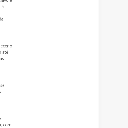
lavo e
 à
da
hecer o
m até
nas
 se
s
e
u, com