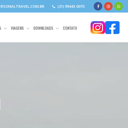
RSONALTRAVEL.COM.BR
(21) 99443-0070
S
VIAGENS
DOWNLOADS
CONTATO
a