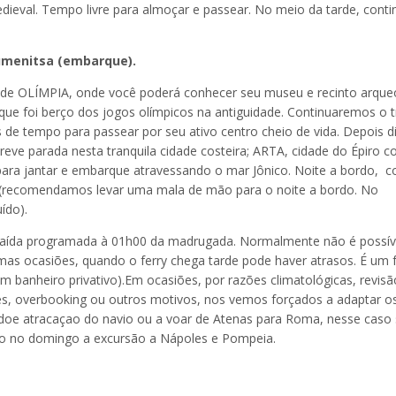
medieval. Tempo livre para almoçar e passear. No meio da tarde, cont
gumenitsa (embarque).
o de OLÍMPIA, onde você poderá conhecer seu museu e recinto arque
, que foi berço dos jogos olímpicos na antiguidade. Continuaremos o t
de tempo para passear por seu ativo centro cheio de vida. Depois d
eve parada nesta tranquila cidade costeira; ARTA, cidade do Épiro 
a jantar e embarque atravessando o mar Jônico. Noite a bordo, 
recomendamos levar uma mala de mão para o noite a bordo. No
luído).
ua saída programada à 01h00 da madrugada. Normalmente não é possíve
mas ocasiões, quando o ferry chega tarde pode haver atrasos. É um f
 banheiro privativo).Em ocasiões, por razões climatológicas, revisã
es, overbooking ou outros motivos, nos vemos forçados a adaptar o
 doe atracaçao do navio ou a voar de Atenas para Roma, nesse caso
indo no domingo a excursão a Nápoles e Pompeia.