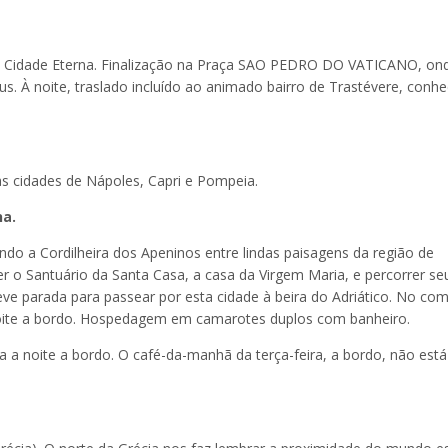
 a Cidade Eterna. Finalização na Praça SAO PEDRO DO VATICANO, on
us. À noite, traslado incluído ao animado bairro de Trastévere, conhe
às cidades de Nápoles, Capri e Pompeia.
na.
o a Cordilheira dos Apeninos entre lindas paisagens da região de
o Santuário da Santa Casa, a casa da Virgem Maria, e percorrer se
ve parada para passear por esta cidade à beira do Adriático. No co
 Noite a bordo. Hospedagem em camarotes duplos com banheiro.
 noite a bordo. O café-da-manhã da terça-feira, a bordo, não está