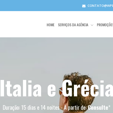
CONTATO@WPE
HOME
SERVIÇOS DA AGÊNCIA
PROMOÇÕE
Italia e Gréci
Duração: 15 dias e 14 noites - A partir de:
Consulte
*