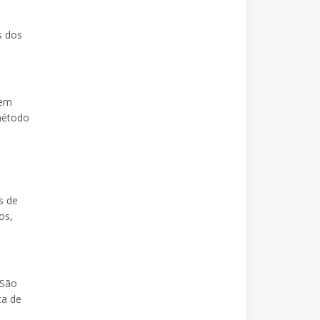
s dos
gem
método
s de
os,
 São
ca de