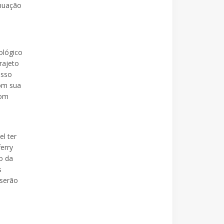
inuação
ológico
rajeto
isso
com sua
com
l ter
erry
o da
s
 serão