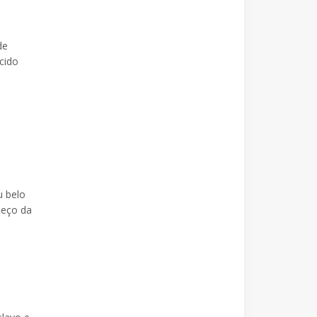
de
cido
u belo
meço da