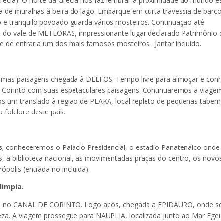
ia). O norte da Grécia nos faz lembrar a proximidade do mundo es
a de muralhas à beira do lago. Embarque em curta travessia de barco
 e tranqüilo povoado guarda vários mosteiros. Continuação até
 do vale de METEORAS, impressionante lugar declarado Patrimônio 
 de entrar a um dos mais famosos mosteiros. Jantar incluído.
íssimas paisagens chegada à DELFOS. Tempo livre para almoçar e con
e Corinto com suas espetaculares paisagens. Continuaremos a viage
 um translado à região de PLAKA, local repleto de pequenas taber
folclore deste país.
; conheceremos o Palacio Presidencial, o estadio Panatenaico onde
, a biblioteca nacional, as movimentadas praças do centro, os novo
ópolis (entrada no incluida).
limpia.
ada no CANAL DE CORINTO. Logo após, chegada a EPIDAURO, onde s
leza. A viagem prossegue para NAUPLIA, localizada junto ao Mar Ege