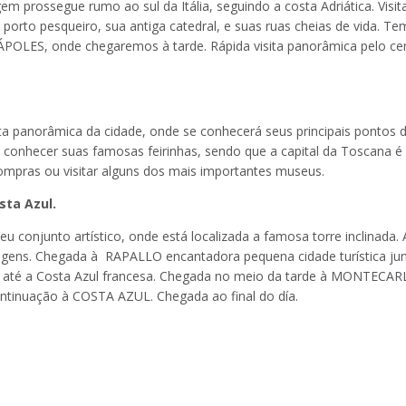
prossegue rumo ao sul da Itália, seguindo a costa Adriática. Visit
porto pesqueiro, sua antiga catedral, e suas ruas cheias de vida. T
ÁPOLES, onde chegaremos à tarde. Rápida visita panorâmica pelo ce
ta panorâmica da cidade, onde se conhecerá seus principais pontos 
arde conhecer suas famosas feirinhas, sendo que a capital da Toscana 
compras ou visitar alguns dos mais importantes museus.
sta Azul.
u conjunto artístico, onde está localizada a famosa torre inclinada. 
isagens. Chegada à RAPALLO encantadora pequena cidade turística ju
até a Costa Azul francesa. Chegada no meio da tarde à MONTECAR
ontinuação à COSTA AZUL. Chegada ao final do día.