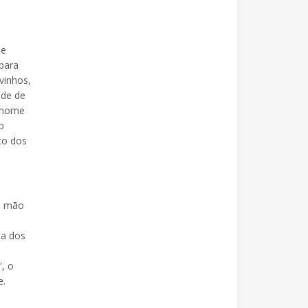
de
para
vinhos,
ade de
o nome
o
ço dos
a mão
ca dos
”, o
e.