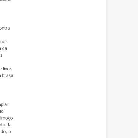
ontra
emos
a da
os
livre.
a brasa
plar
io
 almoço
nta da
ndo, o