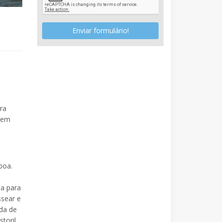
Enviar formulário!
ra
o em
boa.
da para
ssear e
ada de
toril.