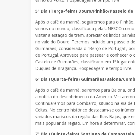
vinho do Porto. Hospedagem e tempo livre.
5º Dia (Terça-feira) Douro/Pinhão/Passeio de
Após o café da manhã, seguiremos para o Pinhão, 
vinhos no mundo, classificada pela UNESCO como 
visitar a estação de trem, apreciar os lindos pain
no vale do Douro. Teremos incluído um passeio de 
Guimarães, considerada o “Berço de Portugal”, po
de Portugal. Aproveite para passear e conhecer o
Castelo de Guimarães, classificado em 1º lugar en
Duques de Bragança. Hospedagem e tempo livre.
6º Dia (Quarta-feira) Guimarães/Baiona/Com
Após o café da manhã, sairemos para Baiona, ond
a notícia do descobrimento da América. Visitaremo
Continuaremos para Combarro, situado na Ria de Po
Celtas. No centro histórico destacam-se os inúmer
variados mariscos da região das Rias Bajas, que en
mais popular da região. Em hora a determinar, c
7º Dia (Quinta-feira) Santiago de Compostela