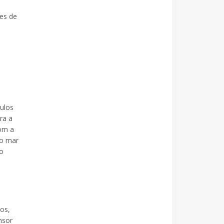
res de
ulos
ra a
com a
 o mar
ao
os,
nsor