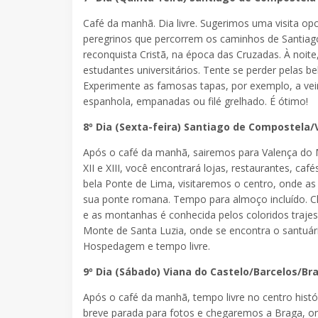
Café da manhã. Dia livre. Sugerimos uma visita opc
peregrinos que percorrem os caminhos de Santiago
reconquista Cristã, na época das Cruzadas. À noite
estudantes universitários. Tente se perder pelas bel
Experimente as famosas tapas, por exemplo, a veir
espanhola, empanadas ou filé grelhado. É ótimo!
8º Dia (Sexta-feira) Santiago de Compostela
Após o café da manhã, sairemos para Valença do 
XII e XIII, você encontrará lojas, restaurantes, ca
bela Ponte de Lima, visitaremos o centro, onde a
sua ponte romana. Tempo para almoço incluído. Ch
e as montanhas é conhecida pelos coloridos trajes
Monte de Santa Luzia, onde se encontra o santuário
Hospedagem e tempo livre.
9º Dia (Sábado) Viana do Castelo/Barcelos/B
Após o café da manhã, tempo livre no centro hist
breve parada para fotos e chegaremos a Braga, o