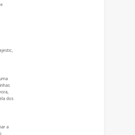
de
.
jestic,
 uma
inhas
vora,
ela dos
iar a
o