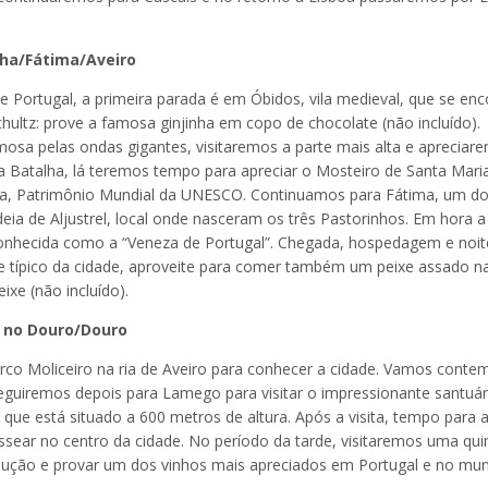
lha/Fátima/Aveiro
 Portugal, a primeira parada é em Óbidos, vila medieval, que se enc
hultz: prove a famosa ginjinha em copo de chocolate (não incluído).
mosa pelas ondas gigantes, visitaremos a parte mais alta e apreciar
ra Batalha, lá teremos tempo para apreciar o Mosteiro de Santa Mari
ha, Patrimônio Mundial da UNESCO. Continuamos para Fátima, um d
eia de Aljustrel, local onde nasceram os três Pastorinhos. Em hora a
conhecida como a “Veneza de Portugal”. Chegada, hospedagem e noite 
e típico da cidade, aproveite para comer também um peixe assado n
xe (não incluído).
a no Douro/Douro
o Moliceiro na ria de Aveiro para conhecer a cidade. Vamos contem
 Seguiremos depois para Lamego para visitar o impressionante santuár
ue está situado a 600 metros de altura. Após a visita, tempo para
assear no centro da cidade. No período da tarde, visitaremos uma qui
ução e provar um dos vinhos mais apreciados em Portugal e no mu