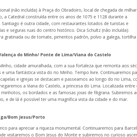
ional (não incluída) à Praça do Obradoiro, local de chegada de milha
, a Catedral construída entre os anos de 1075 e 1128 durante a
, Santiago é outra cidade, com restaurantes lotados de turistas e
as e seguras ruas do centro histórico. Dica Schultz (não incluída):
a gratinada ou de tomate, pimentos padrón, polvo a galega, tortilha
/Valença do Minho/ Ponte de Lima/Viana do Castelo
Minho, cidade amuralhada, com a sua fortaleza que remonta aos séc
fés e uma fantástica vista do rio Minho. Tempo livre. Continuaremos pa
s capelas e igrejas se destacam e passeamos ao longo do rio Lima, 
egaremos a Viana do Castelo, a princesa do Lima. Localizada entre
 minhotos, os bordados e as famosas joias de filigrana. Subiremos 
, e de lá é possível ter uma magnífica vista da cidade e do mar.
raga/Bom Jesus/Porto
órico para apreciar a riqueza monumental. Continuaremos para Barcel
nde visitaremos o Bom Jesus do Monte e subiremos no curioso asce