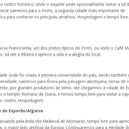
o centro histórico, onde o viajante pode opcionalmente visitar a Sé 
rminar sairemos para o Porto, a segunda cidade mais importante de
ca para conhecer os principais atrativos. Hospedagem e tempo livre
mosa Francesinha, um dos pratos típicos do Porto, ou visite o Café Ma
o. Vá até a Ribeira e aprecie a vida e a alegria do local.
ade onde foi criada a primeira Universidade do país, sendo também
versidade, sairemos para Évora pela paisagem alentejana, terras de v
mente, por grandes produtores de vinho, até chegarmos à cidade de É
o templo Romano de Diana, e temos tempo livre para visitar a cap
 do centro. Hospedagem.
e do Esporão/Algarve
ssando pela linda Vila Medieval de Monsaraz, tempo livre para aprec
a, o maior lago artificial da Europa. Continuaremos para a Herdade d