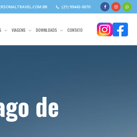
RSONALTRAVEL.COM.BR
(21) 99443-0070
S
VIAGENS
DOWNLOADS
CONTATO
ago de