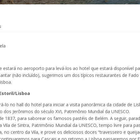
s
ela
estará no aeroporto para levá-los ao hotel que estará disponível pa
 o jantar (não incluído), sugerimos um dos típicos restaurantes de Fad
Lisboa.
Estoril/Lisboa
lo no hall do hotel para iniciar a visita panorâmica da cidade de Lis
o dos Jerônimos do século XVI, Patrimônio Mundial da UNESCO.
de 1837, para saborear os famosos pastéis de Belém. A seguir, para
 Vila de Sintra, Patrimônio Mundial da UNESCO, tempo livre para pa
ita, no centro da Vila, e prove os deliciosos doces “travesseiro e queij
, continuaremos para Cascais e no retorno a Lisboa passaremos por Es