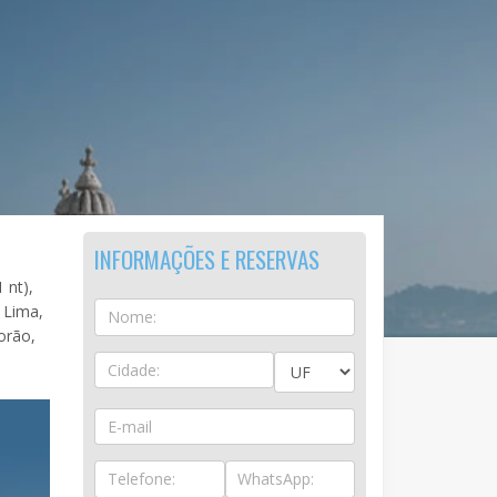
INFORMAÇÕES E RESERVAS
 nt),
 Lima,
orão,