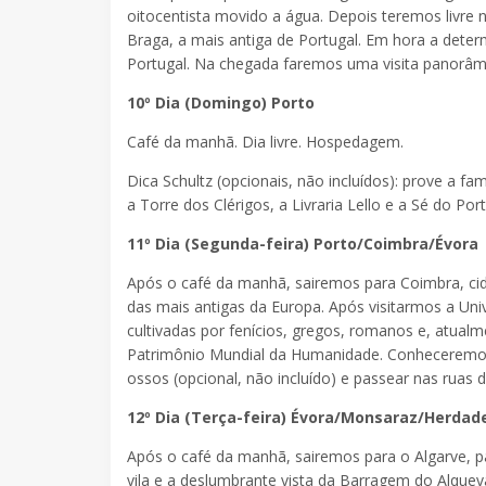
oitocentista movido a água. Depois teremos livre n
Braga, a mais antiga de Portugal. Em hora a dete
Portugal. Na chegada faremos uma visita panorâmi
10º Dia (Domingo) Porto
Café da manhã. Dia livre. Hospedagem.
Dica Schultz (opcionais, não incluídos): prove a fa
a Torre dos Clérigos, a Livraria Lello e a Sé do Port
11º Dia (Segunda-feira) Porto/Coimbra/Évora
Após o café da manhã, sairemos para Coimbra, cid
das mais antigas da Europa. Após visitarmos a Uni
cultivadas por fenícios, gregos, romanos e, atual
Patrimônio Mundial da Humanidade. Conheceremos 
ossos (opcional, não incluído) e passear nas ruas
12º Dia (Terça-feira) Évora/Monsaraz/Herdad
Após o café da manhã, sairemos para o Algarve, pa
vila e a deslumbrante vista da Barragem do Alquev