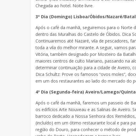
Chegada ao hotel. Noite livre.
3º Dia (Domingo) Lisboa/Óbidos/Nazaré/Bata
Após o café da manhã, seguiremos para o Norte de
dentro das Muralhas do Castelo de Óbidos. Dica Sc
Continuaremos até Nazaré, vila de pescadores, fa
toda a vila do melhor mirante. A seguir, vamos pa
Vitória, também designado por Mosteiro da Batal
maiores centros de culto Mariano, passando na ald
determinar continuação para a cidade de Aveiro, 
Dica Schultz: Prove os famosos “ovos moles”, doc
em um dos restaurantes ao lado do mercado do pei
4º Dia (Segunda-feira) Aveiro/Lamego/Quint
Após o café da manhã, faremos um passeio de Barc
os edifícios Arte Nouveau e as Salinas de Aveiro.
barroco dedicado a Nossa Senhora dos Remédios, q
(incluído) em um ótimo restaurante local e para p
região do Douro, para conhecer o método de prod