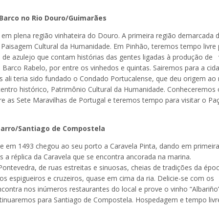
 Barco no Rio Douro/Guimarães
em plena região vinhateira do Douro. A primeira região demarcada 
Paisagem Cultural da Humanidade. Em Pinhão, teremos tempo livre 
éis de azulejo que contam histórias das gentes ligadas à produção de 
Barco Rabelo, por entre os vinhedos e quintas. Sairemos para a cid
is ali teria sido fundado o Condado Portucalense, que deu origem a
 centro histórico, Patrimônio Cultural da Humanidade. Conheceremos 
tre as Sete Maravilhas de Portugal e teremos tempo para visitar o Pa
barro/Santiago de Compostela
e em 1493 chegou ao seu porto a Caravela Pinta, dando em primeir
s a réplica da Caravela que se encontra ancorada na marina.
ntevedra, de ruas estreitas e sinuosas, cheias de tradições da épo
os espigueiros e cruzeiros, quase em cima da ria. Delicie-se com os
contra nos inúmeros restaurantes do local e prove o vinho “Albariño
ontinuaremos para Santiago de Compostela. Hospedagem e tempo livr