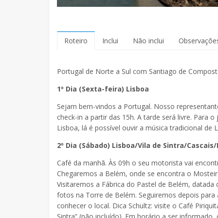
Roteiro
Inclui
Não inclui
Observaçõe
Portugal de Norte a Sul com Santiago de Compost
1º Dia (Sexta-feira) Lisboa
Sejam bem-vindos a Portugal. Nosso representante 
check-in a partir das 15h. A tarde será livre. Para
Lisboa, lá é possível ouvir a música tradicional de 
2º Dia (Sábado) Lisboa/Vila de Sintra/Cascais/
Café da manhã. Às 09h o seu motorista vai encontrá-
Chegaremos a Belém, onde se encontra o Mosteir
Visitaremos a Fábrica do Pastel de Belém, datada 
fotos na Torre de Belém. Seguiremos depois para a
conhecer o local. Dica Schultz: visite o Café Piriqu
Sintra” (não incluído). Em horário a ser informado