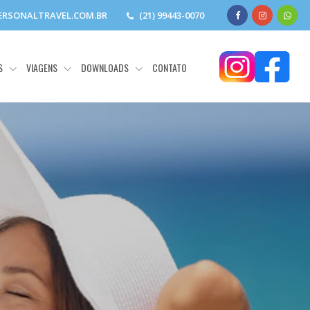
RSONALTRAVEL.COM.BR
(21) 99443-0070
S
VIAGENS
DOWNLOADS
CONTATO