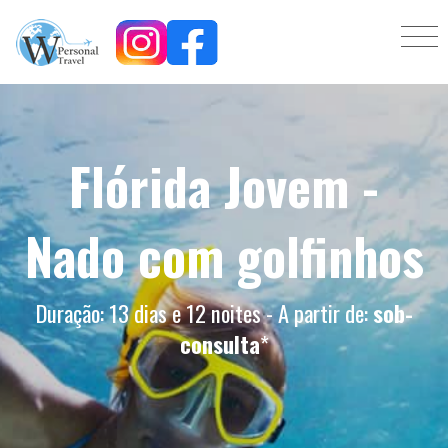
Flórida Jovem -
Nado com golfinhos
Duração: 13 dias e 12 noites - A partir de:
sob-
consulta
*