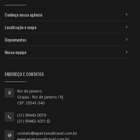
Conheça nossa agência
Localização e mapa
Depoimentos
Nossa equipe
ENDEREÇO E CONTATOS
Rio de Janeiro
Grajau - Rio de Janeiro / RJ
CEP: 20541-340
(21) 99443-0070
(21) 99482-4251
contato@wpersonaltravel.com.br
www.wpersonaltravel.com.br