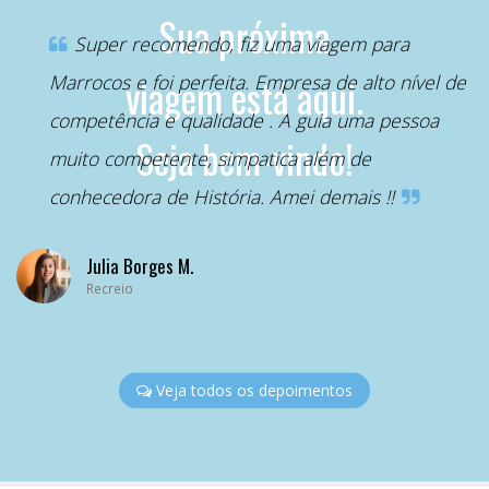
“
Sua próxima
Super recomendo, fiz uma viagem para
Marrocos e foi perfeita. Empresa de alto nível de
viagem está aqui.
competência e qualidade . A guia uma pessoa
Seja bem-vindo!
muito competente, simpatica além de
conhecedora de História. Amei demais !!
Julia Borges M.
Recreio
Veja todos os depoimentos